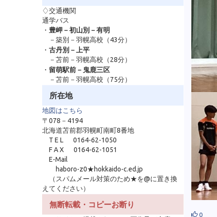
♢交通機関
通学バス
・
豊岬－初山別－有明
－築別－羽幌高校（43分）
・
古丹別－上平
－苫前－羽幌高校（28分）
・
留萌駅前－鬼鹿三区
－苫前－羽幌高校（75分）
所在地
地図はこちら
〒078－4194
北海道苫前郡羽幌町南町8番地
T E L 0164-62-1050
F A X 0164-62-1051
E-Mail
haboro-z0★hokkaido-c.ed.jp
（スパムメール対策のため★を@に置き換
えてください）
無断転載・コピーお断り
0