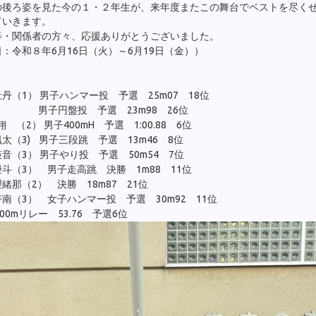
の後ろ姿を見た今の１・２年生が、来年度またこの舞台でベストを尽く
ていきます。
等・関係者の方々、応援ありがとうございました。
：令和８年6月16日（火）～6月19日（金））
】
丹（1） 男子ハンマー投 予選 25m07 18位
盤投 予選 23m98 26位
 （2） 男子400mH 予選 1:00.88 6位
太（3) 男子三段跳 予選 13m46 8位
音（3） 男子やり投 予選 50m54 7位
斗（3） 男子走高跳 決勝 1m88 11位
緒那（2） 決勝 18m87 21位
南（3） 女子ハンマー投 予選 30m92 11位
00mリレー 53.76 予選6位