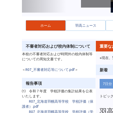
ホーム
羽高ニュース
不審者対応および校内体制について
重要な
本校の不審者対応および時間外の校内体制等
※現在
についての周知文書です。
＜
R07_不審者対応等について.pdf
＞
新着
報告事項
7日分
⑴ 令和７年度 学校評価の集計結果を公表
いたします。
トピッ
R07_北海道羽幌高等学校 学校評価（保
護者）.pdf
羽
R07_北海道羽幌高等学校 学校評価（学