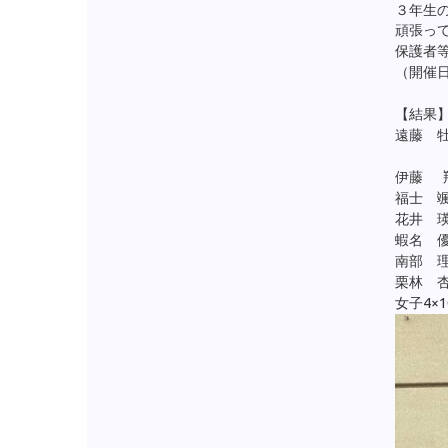
３年生
頑張っ
保護者
（開催日
【結果
遠藤 牡
男子円
伊藤 翔
福士 颯
花井 瑛
蝦名 優
南部 理
栗林 杏
女子4×1