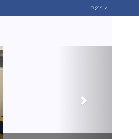
ログイン
n
e
x
t