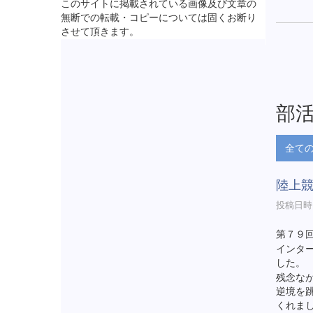
このサイトに掲載されている画像及び文章の
無断での転載・コピーについては固くお断り
させて頂きます。
部
全て
陸上
投稿日時 :
第７９
インタ
した。
残念な
逆境を
くれま