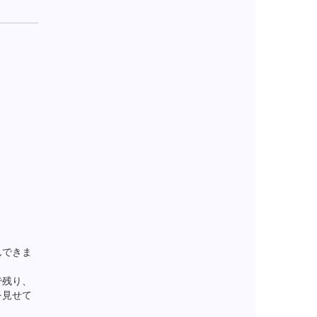
んできま
で残り、
を見せて