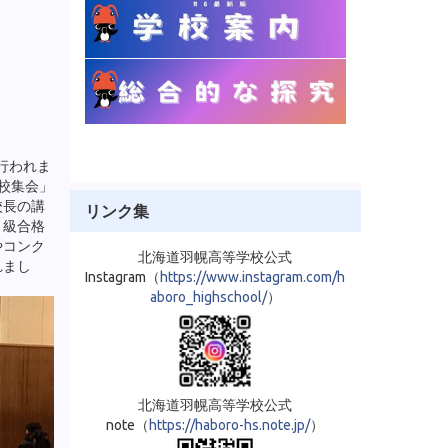
行われま
校集会」
校長の講
リンク集
１級合格
やコンク
北海道羽幌高等学校公式
れまし
Instagram（
https://www.instagram.com/h
aboro_highschool/
）
北海道羽幌高等学校公式
note（
https://haboro-hs.note.jp/
）