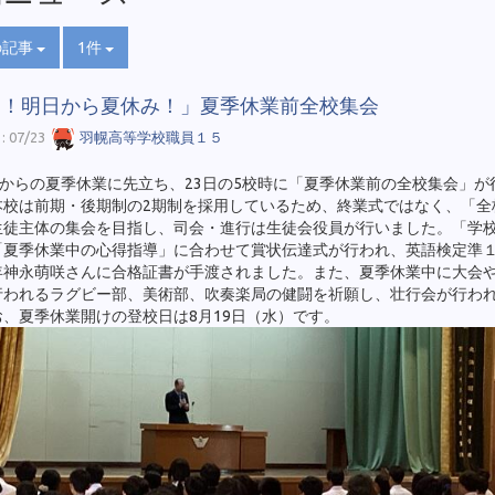
の記事
1件
あ！明日から夏休み！」夏季休業前全校集会
 07/23
羽幌高等学校職員１５
日からの夏季休業に先立ち、23日の5校時に「夏季休業前の全校集会」が
本校は前期・後期制の2期制を採用しているため、終業式ではなく、「全
生徒主体の集会を目指し、司会・進行は生徒会役員が行いました。「学
「夏季休業中の心得指導」に合わせて賞状伝達式が行われ、英語検定準
年神永萌咲さんに合格証書が手渡されました。また、夏季休業中に大会
行われるラグビー部、美術部、吹奏楽局の健闘を祈願し、壮行会が行わ
、夏季休業開けの登校日は8月19日（水）です。