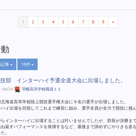
1
2
3
4
5
6
7
8
9
»
活動
の記事
10件
競技部 インターハイ予選全道大会に出場しました。
 06/24
羽幌高等学校職員１１
回北海道高等学校陸上競技選手権大会に９名の選手が出場しました。
ーハイ出場を目指してこれまで練習に励み、選手全員が全力で競技に挑
がらインターハイに出場することは叶いませんでしたが、部長が決勝ま
跳ね返すパフォーマンスを発揮するなど、最後まで諦めずにやりきる姿
した。