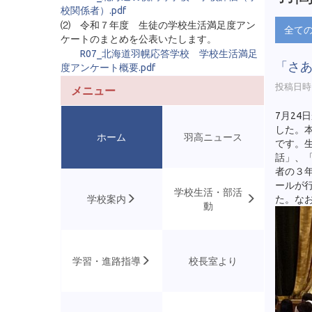
校関係者）.pdf
⑵ 令和７年度 生徒の学校生活満足度アン
全て
ケートのまとめを公表いたします。
R07_北海道羽幌応答学校 学校生活満足
「さ
度アンケート概要.pdf
投稿日時 :
メニュー
7月24
した。
ホーム
羽高ニュース
です。
話」、
者の３
ールが
学校生活・部活
た。なお
学校案内
動
学習・進路指導
校長室より