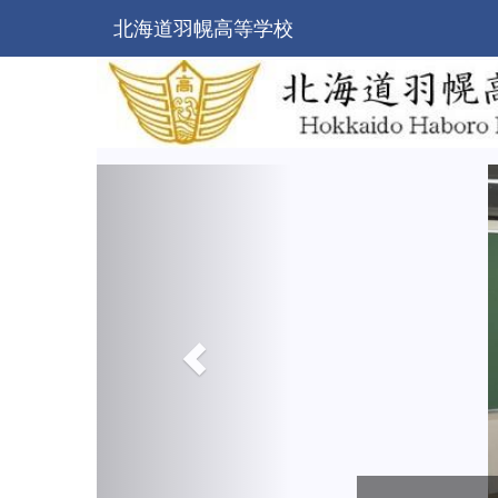
北海道羽幌高等学校
p
r
e
v
i
o
u
s